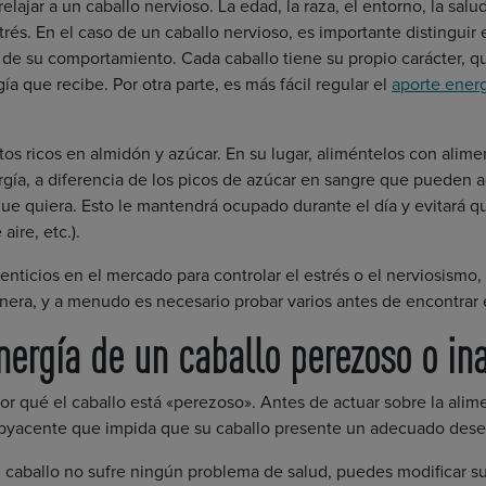
ajar a un caballo nervioso. La edad, la raza, el entorno, la sal
trés. En el caso de un caballo nervioso, es importante distinguir 
de su comportamiento. Cada caballo tiene su propio carácter, 
ía que recibe. Por otra parte, es más fácil regular el
aporte ener
tos ricos en almidón y azúcar. En su lugar, aliméntelos con alimen
rgía, a diferencia de los picos de azúcar en sangre que pueden ag
ue quiera. Esto le mantendrá ocupado durante el día y evitará que
aire, etc.).
icios en el mercado para controlar el estrés o el nerviosismo, 
era, y a menudo es necesario probar varios antes de encontrar e
nergía de un caballo perezoso o in
por qué el caballo está «perezoso». Antes de actuar sobre la al
ubyacente que impida que su caballo presente un adecuado dese
caballo no sufre ningún problema de salud, puedes modificar su 