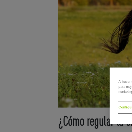
Al hacer 
para mejo
marketin
Configu
¿Cómo regular la e