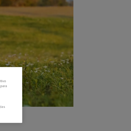
itivo
 para
das