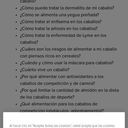
caballo?
¿Cómo puedo tratar la dermatitis de mi caballo?
¿Cómo se alimenta una yegua preñada?
¿Cómo tratar el enfisema en los caballos?
¿Cómo tratar la artrosis en los caballos?
¿Cómo tratar la enfermedad de Lyme en los
caballos?
¿Cuáles son los riesgos de alimentar a mi caballo
con piensos ricos en cereales?
¿Cuándo y cómo usar la máscara para caballos?
¿Cuánto vive un caballo?
¿Por qué alimentar con antioxidantes a los
caballos de competición y de carrera?
¿Por qué limitar la cantidad de almidón en la dieta
de los caballos de deporte?
¿Qué alimentación para los caballos de
competición (obstáculos, adiestramiento)?
¿Qué alimentación para los caballos de reining?
¿Qué alimento para mi caballo viejo?
Al hacer clic en “Aceptar todas las cookies”, usted acepta que las cookies