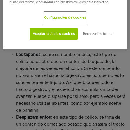
el uso del mismo, y colaborar con nuestros estudios para marketing.
Configuración de cookies
Aceptar todas las cookies
Rechazarlas todas
Hay muchos tipos de cólicos, los más comunes son:
Los tapones:
como su nombre indica, este tipo de
cólico no es otro que un contenido bloqueado, la
mayoría de las veces en el colon. Si este contenido
no avanza en el sistema digestivo, es porque no es lo
suficientemente líquido. Así que bloquea todo el
tracto digestivo y el estiércol se acumula sin poder
avanzar. Puede disiparse por sí solo, pero a veces será
necesario utilizar laxantes, como por ejemplo aceite
de parafina.
Desplazamientos:
en este tipo de cólico, se trata de
un contenido demasiado pesado que arrastra el tracto