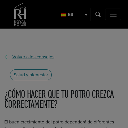
Buscar:
ES
Navegación
Volver a los consejos
Salud y bienestar
¿CÓMO HACER QUE TU POTRO CREZCA
CORRECTAMENTE?
El buen crecimiento del potro dependerá de diferentes