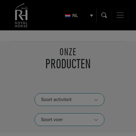
Zoek
naar:
NL
Hoofdnavig
ONZE
PRODUCTEN
Soort activiteit
Soort voer