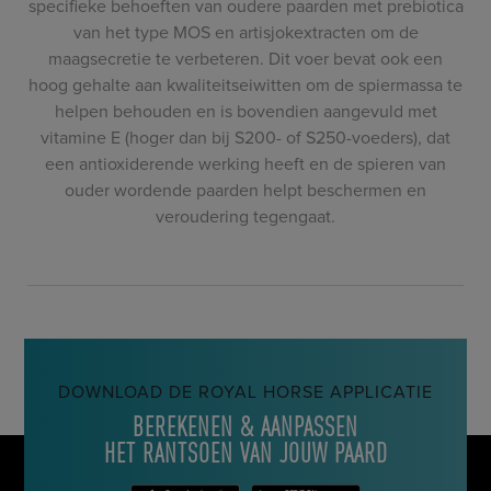
specifieke behoeften van oudere paarden met prebiotica
van het type MOS en artisjokextracten om de
maagsecretie te verbeteren. Dit voer bevat ook een
hoog gehalte aan kwaliteitseiwitten om de spiermassa te
helpen behouden en is bovendien aangevuld met
vitamine E (hoger dan bij S200- of S250-voeders), dat
een antioxiderende werking heeft en de spieren van
ouder wordende paarden helpt beschermen en
veroudering tegengaat.
DOWNLOAD DE ROYAL HORSE APPLICATIE
BEREKENEN & AANPASSEN
HET RANTSOEN VAN JOUW PAARD