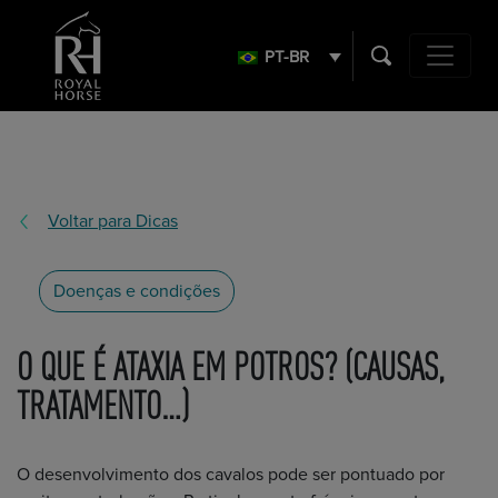
Search
for:
PT-BR
Navegação 
Voltar para Dicas
Doenças e condições
O QUE É ATAXIA EM POTROS? (CAUSAS,
TRATAMENTO…)
O desenvolvimento dos cavalos pode ser pontuado por