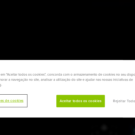
r em "Aceitar todos os cookies", concorda com o armazenamento de cookies no seu dispo
orar a navegação no site, analisar a utilização do site e ajudar nas nossas iniciativas de
g.
ões de cookies
Aceitar todos os cookies
Rejeitar Tod