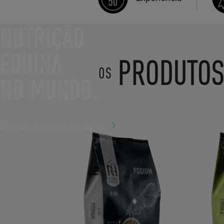
LÍDER EM
NUTRIÇÃO
EQUINA
PRODUTOS
OS
NO MUNDO.
Descubra nossos produtos