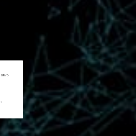
sitivo
os