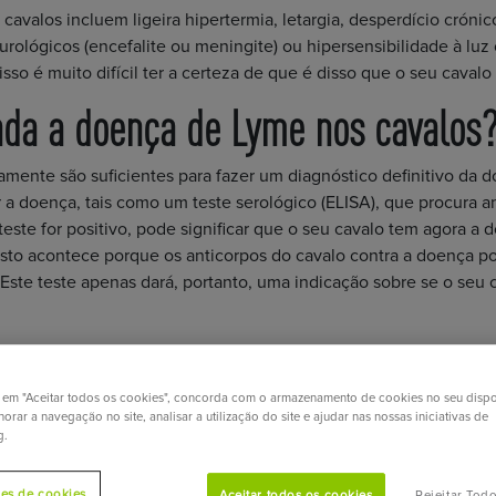
valos incluem ligeira hipertermia, letargia, desperdício crónico
rológicos (encefalite ou meningite) ou hipersensibilidade à luz
sso é muito difícil ter a certeza de que é disso que o seu cavalo e
ada a doença de Lyme nos cavalos
amente são suficientes para fazer um diagnóstico definitivo da d
ar a doença, tais como um teste serológico (ELISA), que procura 
teste for positivo, pode significar que o seu cavalo tem agora a
 Isto acontece porque os anticorpos do cavalo contra a doença 
Este teste apenas dará, portanto, uma indicação sobre se o seu
a directamente o ADN da bactéria no sangue ou líquido das arti
e não poderá provar a 100% que o seu cavalo está realmente a so
r em "Aceitar todos os cookies", concorda com o armazenamento de cookies no seu dispo
orar a navegação no site, analisar a utilização do site e ajudar nas nossas iniciativas de
muitos falsos positivos e falsos negativos nestes testes, pelo qu
g.
ões de cookies
Aceitar todos os cookies
Rejeitar Tod