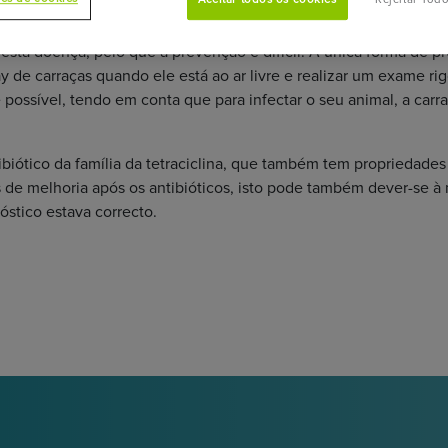
 de Lyme ser prevenida ou tratad
 esta doença, pelo que a prevenção é difícil. A única forma de pr
 de carraças quando ele está ao ar livre e realizar um exame rig
 possível, tendo em conta que para infectar o seu animal, a carr
ótico da família da tetraciclina, que também tem propriedades an
os de melhoria após os antibióticos, isto pode também dever-se à
óstico estava correcto.