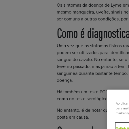
Os sintomas da doença de Lyme em ca
mesmo manqueira, uveíte, sinais neu
ser comuns a outras condições, por i
Como é diagnostic
Uma vez que os sintomas físicos rar
podem ser utilizados para identific
sangue do cavalo. No entanto, se o 
teve no passado, mas já não a tem.
sanguínea durante bastante tempo. 
doença.
Há também um teste PCR, que procur
como no teste serológico, este test
Ao clica
para melh
No entanto, é de notar que existem 
marketin
posta em causa.
Definiç