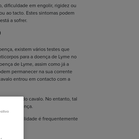
, dificuldade em engolir, rigidez ou
 ou ao tacto. Estes sintomas podem
stá a sofrer.
?
oença, existem vários testes que
anticorpos para a doença de Lyme no
 doença de Lyme, assim como já a
podem permanecer na sua corrente
 cavalo entrou em contacto com a
culações do cavalo. No entanto, tal
frer da doença.
sitivo
e a sua fiabilidade é frequentemente
os