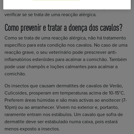
feito através da observação dos sinais clínicos. Em caso de
dúvida, pode ser realizada uma biópsia da pele para
verificar se se trata de uma reacção alérgica.
Como prevenir e tratar a doença dos cavalos?
Como se trata de uma reacção alérgica, não há tratamento
específico para esta condição nos cavalos. No caso de uma
reacção grave, o seu veterinário pode prescrever anti-
inflamatórios esteróides para acalmar a comichão. Também
pode usar champôs e loções calmantes para acalmar a
comichão.
Os insectos que causam dermatites de cavalos de Verão,
Culicoides, prosperam em temperaturas acima de 10-15°C.
Preferem áreas húmidas e são mais activas ao anoitecer (7-
10pm) ou ao amanhecer. Vivem no exterior e, portanto,
raramente entram nos estábulos. Um cavalo que sofra de
dermatite deve ser estabulado numa caixa, pois estará
menos exposto a insectos.