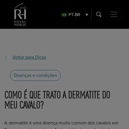
Search
for:
PT-BR
Navegação 
Voltar para Dicas
Doenças e condições
COMO É QUE TRATO A DERMATITE DO
MEU CAVALO?
A dermatite é uma doença muito comum dos cavalos em