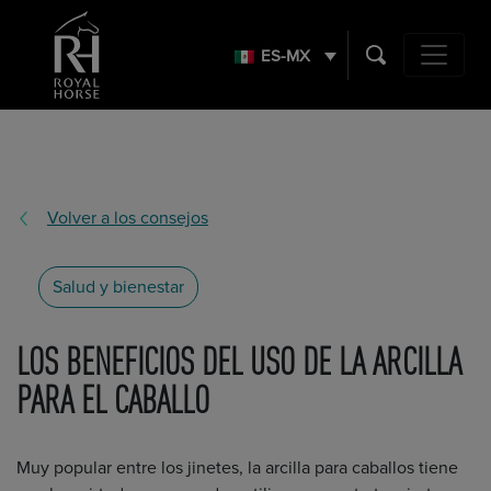
Search
for:
ES-MX
Main Navig
Volver a los consejos
Salud y bienestar
LOS BENEFICIOS DEL USO DE LA ARCILLA
PARA EL CABALLO
Muy popular entre los jinetes, la arcilla para caballos tiene