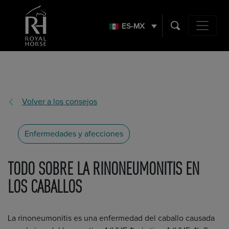
Search
for:
ES-MX
Main Navig
Volver a los consejos
Enfermedades y afecciones
TODO SOBRE LA RINONEUMONITIS EN
LOS CABALLOS
La rinoneumonitis es una enfermedad del caballo causada