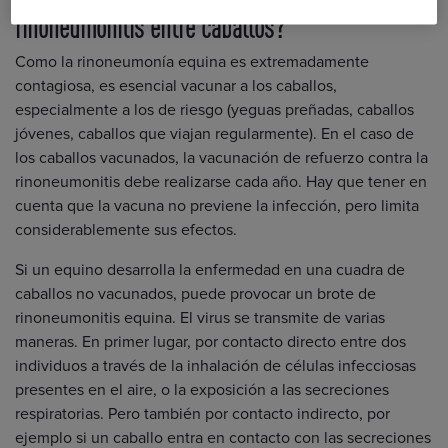
rinoneumonitis entre caballos?
Como la rinoneumonía equina es extremadamente
contagiosa, es esencial vacunar a los caballos,
especialmente a los de riesgo (yeguas preñadas, caballos
jóvenes, caballos que viajan regularmente). En el caso de
los caballos vacunados, la vacunación de refuerzo contra la
rinoneumonitis debe realizarse cada año. Hay que tener en
cuenta que la vacuna no previene la infección, pero limita
considerablemente sus efectos.
Si un equino desarrolla la enfermedad en una cuadra de
caballos no vacunados, puede provocar un brote de
rinoneumonitis equina. El virus se transmite de varias
maneras. En primer lugar, por contacto directo entre dos
individuos a través de la inhalación de células infecciosas
presentes en el aire, o la exposición a las secreciones
respiratorias. Pero también por contacto indirecto, por
ejemplo si un caballo entra en contacto con las secreciones