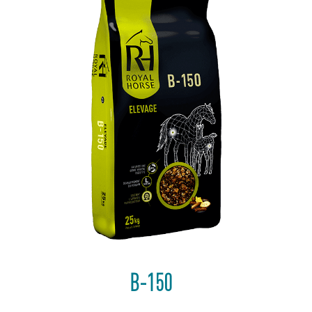
B-150