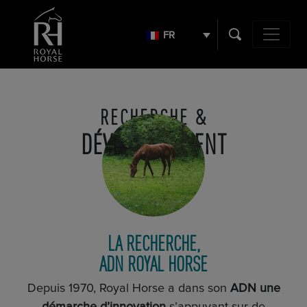
Search
for:
FR
Navigation 
RECHERCHE &
DÉVELOPPEMENT
LA RECHERCHE,
ADN ROYAL HORSE
Depuis 1970, Royal Horse a dans son
ADN une