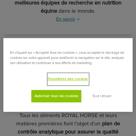
meilleures équipes de recherche en nutrition
équine
dans le monde.
En savoir
En cliquant sur « Accepter tous les cookies », vous acceptez le stockage de
cookies sur votre appareil pour améliorer la navigation sur le site, analyser
son utilisation et contribuer à nos efforts de marketing.
Paramètres des cookies
Autoriser tous les cookies
Tout refuser
CERTIFICATION ET CNEF
Tous les aliments ROYAL HORSE et leurs
matières premières font l’objet d’un
plan de
contrôle analytique pour assurer la qualité