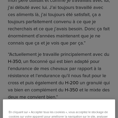
mon père utilisait et comme je travaillais avec lui,
j’ai débuté avec lui. J’ai toujours travaillé avec
ces aliments là, j’ai toujours été satisfait, ça a
toujours parfaitement convenu à ce que je
recherchais et ce que j’avais besoin. Donc ça fait
énormément d’années maintenant que je ne
connais que ça et je vois que par ça.”
“Actuellement je travaille principalement avec du
H-350
, un floconné qui est bien adapté pour
l’endurance de mes chevaux par rapport à la
résistance et l’endurance qu’il nous faut pour le
cross et puis également du
H-200
un granulé qui
va bien en complément du
H-350
et le mixte des
deux me convient bien.”
En cliquant sur « Accepter tous les cookies », vous acceptez le stockage de
cookies sur votre appareil pour améliorer la navigation sur le site, analyser