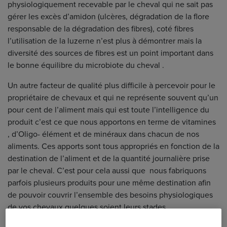
physiologiquement recevable par le cheval qui ne sait pas
gérer les excès d’amidon (ulcères, dégradation de la flore
responsable de la dégradation des fibres), coté fibres
l’utilisation de la luzerne n’est plus à démontrer mais la
diversité des sources de fibres est un point important dans
le bonne équilibre du microbiote du cheval .
Un autre facteur de qualité plus difficile à percevoir pour le
propriétaire de chevaux et qui ne représente souvent qu’un
pour cent de l’aliment mais qui est toute l’intelligence du
produit c’est ce que nous apportons en terme de vitamines
, d’Oligo- élément et de minéraux dans chacun de nos
aliments. Ces apports sont tous appropriés en fonction de la
destination de l’aliment et de la quantité journalière prise
par le cheval. C’est pour cela aussi que nous fabriquons
parfois plusieurs produits pour une même destination afin
de pouvoir couvrir l’ensemble des besoins physiologiques
de vos chevaux quelques soient leurs stades
physiologiques ou leurs activités. La forme sous laquelle