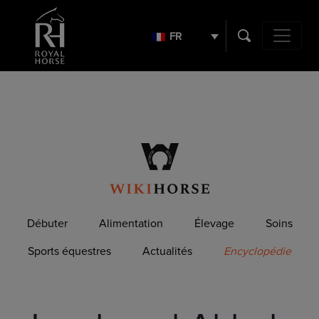
Search
for:
FR
Navigation 
Débuter
Alimentation
Élevage
Soins
Sports équestres
Actualités
Encyclopédie