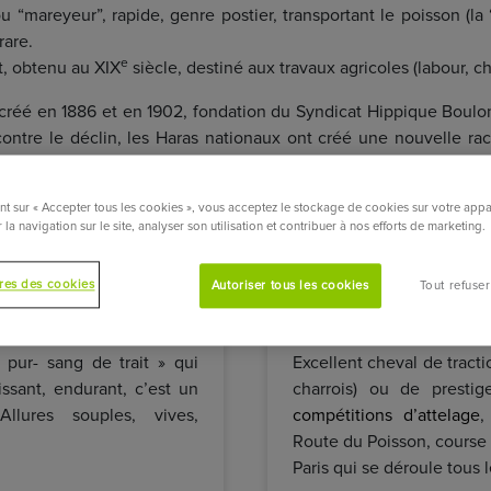
 ou “mareyeur”, rapide, genre postier, transportant le poisson (
rare.
e
t, obtenu au XIX
siècle, destiné aux travaux agricoles (labour, ch
créé en 1886 et en 1902, fondation du Syndicat Hippique Boulonn
 contre le déclin, les Haras nationaux ont créé une nouvelle ra
iné à l’attelage ou comme cheval de selle de loisir.
nt sur « Accepter tous les cookies », vous acceptez le stockage de cookies sur votre appa
 la navigation sur le site, analyser son utilisation et contribuer à nos efforts de marketing.
res des cookies
Autoriser tous les cookies
Tout refuser
u cheval
Utilisations du 
pur- sang de trait » qui
Excellent cheval de tractio
ssant, endurant, c’est un
charrois) ou de prestig
Allures souples, vives,
compétitions d’attelage
,
Route du Poisson, course
Paris qui se déroule tous 