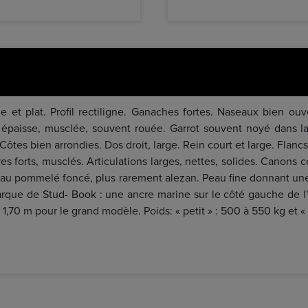
e et plat. Profil rectiligne. Ganaches fortes. Naseaux bien ouver
 épaisse, musclée, souvent rouée. Garrot souvent noyé dans l
e. Côtes bien arrondies. Dos droit, large. Rein court et large. Flan
 forts, musclés. Articulations larges, nettes, solides. Canons c
ir au pommelé foncé, plus rarement alezan. Peau fine donnant un
rque de Stud- Book : une ancre marine sur le côté gauche de l’e
 1,70 m pour le grand modèle. Poids: « petit » : 500 à 550 kg et «