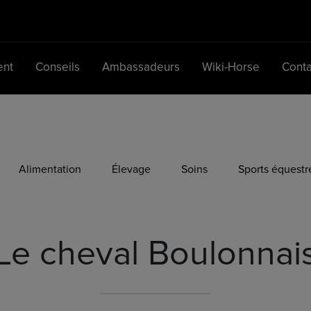
ent
Conseils
Ambassadeurs
Wiki-Horse
Conta
Navigation principale
Alimentation
Élevage
Soins
Sports équestr
Le cheval Boulonnai