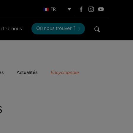
FR
Où nous trouver ?
ctez-nous
es
Actualités
Encyclopédie
s