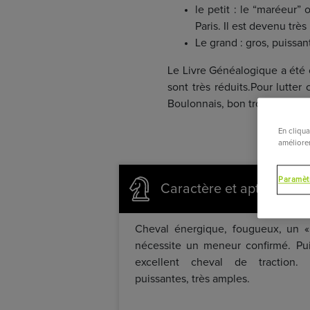
le petit : le “maréeur”
Paris. Il est devenu très 
Le grand : gros, puissan
Le Livre Généalogique a été 
sont très réduits.Pour lutter
Boulonnais, bon trotteur, dest
En cliqua
améliorer
Paramèt
Caractère et aptitudes d
Cheval énergique, fougueux, un « 
nécessite un meneur confirmé. Pui
excellent cheval de traction. 
puissantes, très amples.