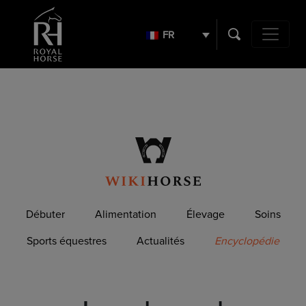
Search
for:
FR
Navigation 
Débuter
Alimentation
Élevage
Soins
Sports équestres
Actualités
Encyclopédie