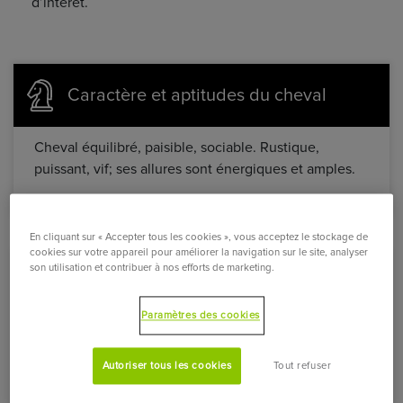
d’intérêt.
Caractère et aptitudes du cheval
Cheval équilibré, paisible, sociable. Rustique,
puissant, vif; ses allures sont énergiques et amples.
En cliquant sur « Accepter tous les cookies », vous acceptez le stockage de
cookies sur votre appareil pour améliorer la navigation sur le site, analyser
son utilisation et contribuer à nos efforts de marketing.
Utilisations du cheval
Paramètres des cookies
Remarquable cheval de trait, idéal pour les transports
urbains, l’attelage et les travaux agricoles. Il s’adapte
Autoriser tous les cookies
Tout refuser
aux sports de loisirs. Comme tout cheval de trait, il
cependant souvent difficile de trouver une selle