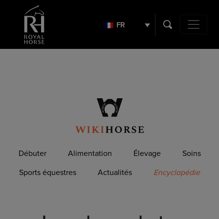
Search
for:
FR
Navigation 
Débuter
Alimentation
Élevage
Soins
Sports équestres
Actualités
Encyclopédie