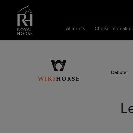
Search
for:
Aliments
Choisir mon alim
Débuter
L