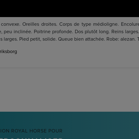
ou convexe. Oreilles droites. Corps de type médioligne. Encol
, peu inclinée. Poitrine profonde. Dos plutôt long. Reins large
s larges. Pied petit, solide. Queue bien attachée. Robe: alezan. Ta
riksborg
TION ROYAL HORSE POUR