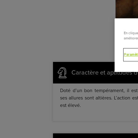
En cliqua
améliorer
Paramèt
Caractère et aptitudes d
Doté d’un bon tempérament, il est 
ses allures sont altières. L’action es
est élevé.