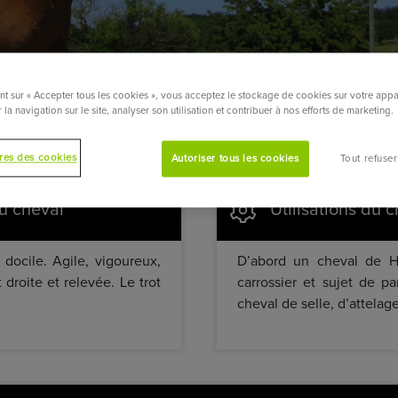
nt sur « Accepter tous les cookies », vous acceptez le stockage de cookies sur votre appa
 la navigation sur le site, analyser son utilisation et contribuer à nos efforts de marketing.
res des cookies
Autoriser tous les cookies
Tout refuser
u cheval
Utilisations du 
docile. Agile, vigoureux,
D’abord un cheval de Ha
t droite et relevée. Le trot
carrossier et sujet de p
cheval de selle, d’attelage