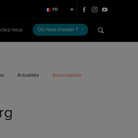
FR
Où nous trouver ?
ctez-nous
es
Actualités
Encyclopédie
rg