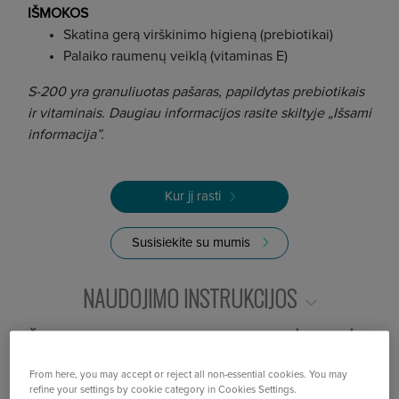
IŠMOKOS
Skatina gerą virškinimo higieną (prebiotikai)
Palaiko raumenų veiklą (vitaminas E)
S-200 yra granuliuotas pašaras, papildytas prebiotikais
ir vitaminais. Daugiau informacijos rasite skiltyje „Išsami
informacija”.
Kur jį rasti
Susisiekite su mumis
NAUDOJIMO INSTRUKCIJOS
IŠSAMI INFORMACIJA
MAISTINĖ VERTĖ
PRANEŠIMAI
From here, you may accept or reject all non-essential cookies. You may
refine your settings by cookie category in Cookies Settings.