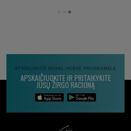
ATSISIŲSKITE ROYAL HORSE PROGRAMĖLĘ
APSKAIČIUOKITE IR PRITAIKYKITE
JŪSŲ ŽIRGO RACIONĄ