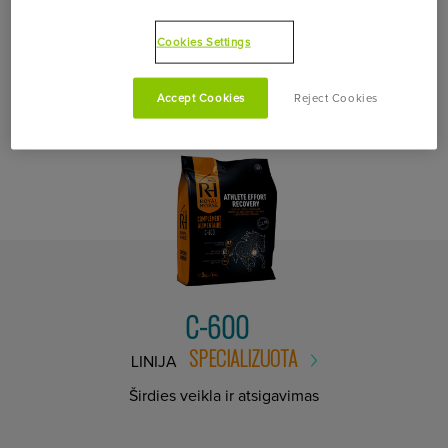
Cookies Settings
SUSIEKITE SAVO GAMINĮ SU
Accept Cookies
Reject Cookies
C-600
SPECIALIZUOTA
LINIJA
Širdies veikla ir atsigavimas