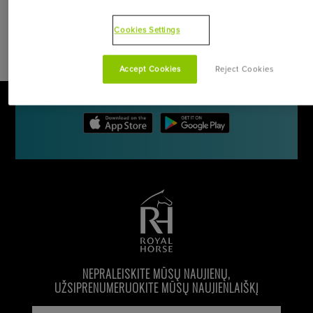
Cookies Settings
ATSISIŲSKITE ROYAL HORSE PROGRAMĖLĘ
APSKAIČIUOKITE IR PRITAIKYKITE
Accept Cookies
Reject Cookies
JŪSŲ ŽIRGO RACIONĄ
NEPRALEISKITE MŪSŲ NAUJIENŲ,
UŽSIPRENUMERUOKITE MŪSŲ NAUJIENLAIŠKĮ