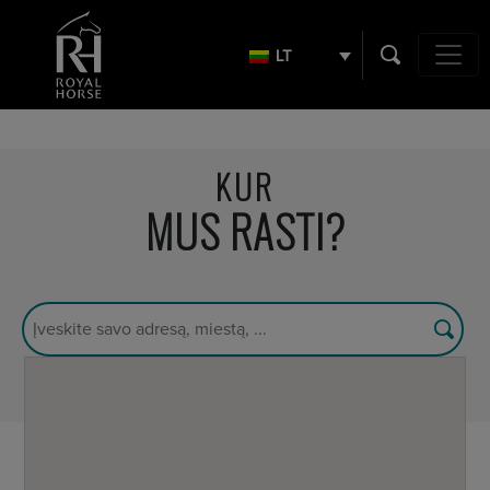
Search
for:
LT
Main Nav
KUR
MUS RASTI?