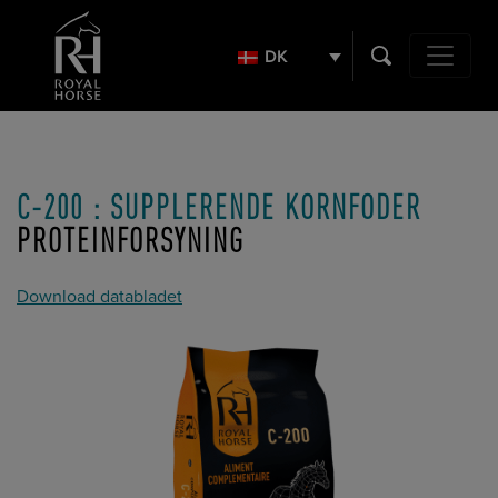
Search
for:
DK
Hovednavi
C-200 : SUPPLERENDE KORNFODER
PROTEINFORSYNING
Download databladet