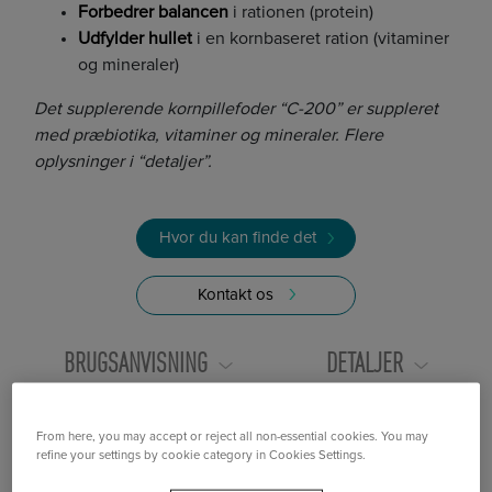
Forbedrer balancen
i rationen (protein)
Udfylder hullet
i en kornbaseret ration (vitaminer
og mineraler)
Det supplerende kornpillefoder “C-200” er suppleret
med præbiotika, vitaminer og mineraler. Flere
oplysninger i “detaljer”.
Hvor du kan finde det
Kontakt os
BRUGSANVISNING
DETALJER
ERNÆRINGSMÆSSIGE VÆRDIER
MEDDELELSER
From here, you may accept or reject all non-essential cookies. You may
refine your settings by cookie category in Cookies Settings.