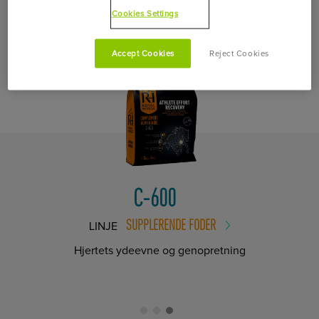
FORBIND DIT PRODUKT MED
Cookies Settings
Accept Cookies
Reject Cookies
C-600
SUPPLERENDE FODER
LINJE
Hjertets ydeevne og genopretning