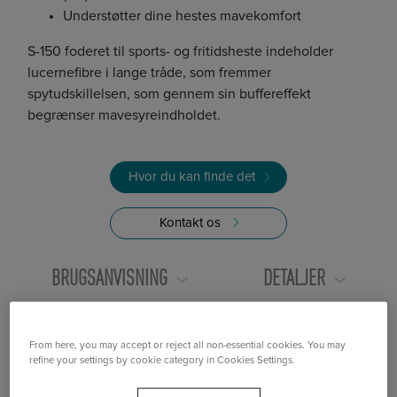
Understøtter dine hestes mavekomfort
S-150 foderet til sports- og fritidsheste indeholder
lucernefibre i lange tråde, som fremmer
spytudskillelsen, som gennem sin buffereffekt
begrænser mavesyreindholdet.
Hvor du kan finde det
Kontakt os
BRUGSANVISNING
DETALJER
ERNÆRINGSMÆSSIGE VÆRDIER
MEDDELELSER
From here, you may accept or reject all non-essential cookies. You may
refine your settings by cookie category in Cookies Settings.