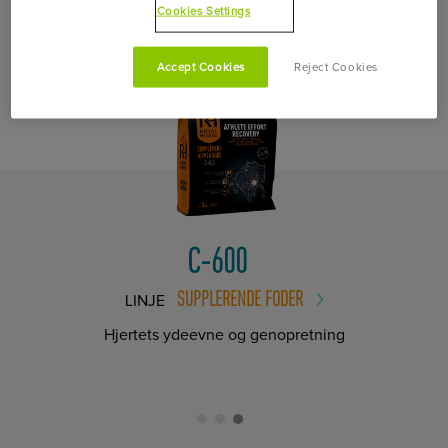
FORBIND DIT PRODUKT MED
Cookies Settings
Accept Cookies
Reject Cookies
C-600
SUPPLERENDE FODER
LINJE
Hjertets ydeevne og genopretning