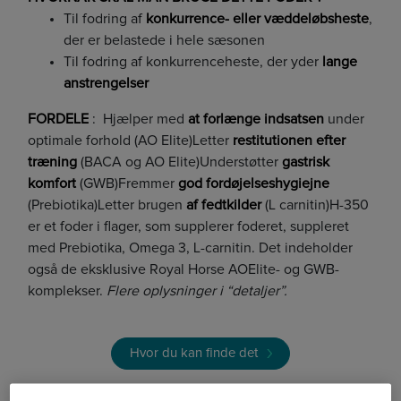
Til fodring af
konkurrence- eller væddeløbsheste
,
der er belastede i hele sæsonen
Til fodring af konkurrenceheste, der yder
lange
anstrengelser
FORDELE
: Hjælper med
at forlænge indsatsen
under
optimale forhold (AO Elite)Letter
restitutionen efter
træning
(BACA og AO Elite)Understøtter
gastrisk
komfort
(GWB)Fremmer
god fordøjelseshygiejne
(Prebiotika)Letter brugen
af fedtkilder
(L carnitin)H-350
er et foder i flager, som supplerer foderet, suppleret
med Prebiotika, Omega 3, L-carnitin. Det indeholder
også de eksklusive Royal Horse AOElite- og GWB-
komplekser.
Flere oplysninger i “detaljer”.
Hvor du kan finde det
Kontakt os