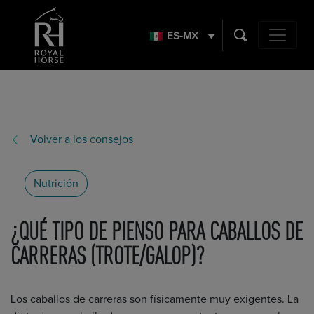
Search
for:
ES-MX
Main Navig
Volver a los consejos
Nutrición
¿QUÉ TIPO DE PIENSO PARA CABALLOS DE
CARRERAS (TROTE/GALOP)?
Los caballos de carreras son físicamente muy exigentes. La