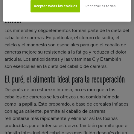
Aceptar todas las cookies
Rechazarlas todas
Minerales y oligoelementos, que no hay que
olvidar
Los minerales y oligoelementos forman parte de la dieta del
caballo de carreras. En particular, el cloruro de sodio, el
calcio y el magnesio son esenciales para que el caballo de
carreras mejore su resistencia a la fatiga y reduzca el dolor
articular. Los antioxidantes y las vitaminas C y E también
son esenciales en la dieta del caballo de carreras.
El puré, el alimento ideal para la recuperación
Después de un esfuerzo intenso, no es raro que a los
caballos de carreras se les ofrezca una comida húmeda
como la papilla. Este preparado, a base de cereales inflados
con agua caliente, permite al caballo de carreras
rehidratarse más rápidamente y eliminar así las toxinas
producidas por el intenso esfuerzo. También permite que el
tránsito intestinal del caballo sea más fluido después de un