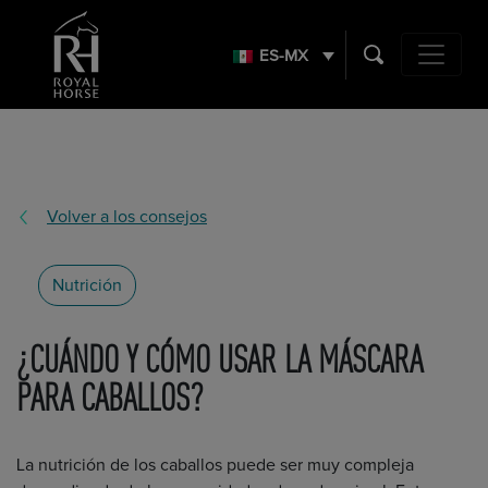
Search
for:
ES-MX
Main Navig
Volver a los consejos
Nutrición
¿CUÁNDO Y CÓMO USAR LA MÁSCARA
PARA CABALLOS?
La nutrición de los caballos puede ser muy compleja