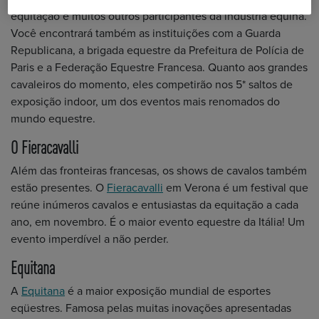
equitação e muitos outros participantes da indústria equina.
Você encontrará também as instituições com a Guarda
Republicana, a brigada equestre da Prefeitura de Polícia de
Paris e a Federação Equestre Francesa. Quanto aos grandes
cavaleiros do momento, eles competirão nos 5* saltos de
exposição indoor, um dos eventos mais renomados do
mundo equestre.
O Fieracavalli
Além das fronteiras francesas, os shows de cavalos também
estão presentes. O
Fieracavalli
em Verona é um festival que
reúne inúmeros cavalos e entusiastas da equitação a cada
ano, em novembro. É o maior evento equestre da Itália! Um
evento imperdível a não perder.
Equitana
A
Equitana
é a maior exposição mundial de esportes
eqüestres. Famosa pelas muitas inovações apresentadas