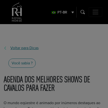
Search
for:
PT-BR
Navegação 
Voltar para Dicas
Você sabia ?
AGENDA DOS MELHORES SHOWS DE
CAVALOS PARA FAZER
O mundo eqüestre é animado por inúmeros destaques ao