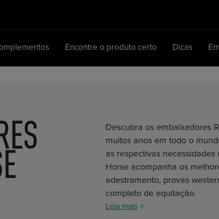
Complementos
Encontre o produto certo
Dicas
Em
Navegação principal
RES
Descubra os embaixadores R
muitos anos em todo o mundo
SE
as respectivas necessidades 
Horse acompanha os melhore
adestramento, provas western
completo de equitação.
Leia mais