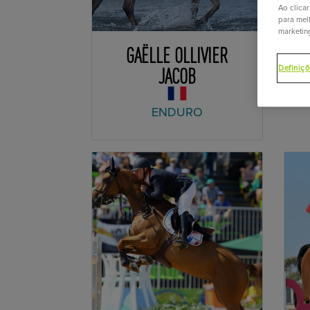
Ao clica
para melh
marketin
GAËLLE OLLIVIER
N
JACOB
Definiç
ENDURO