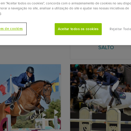
r em "Aceitar todos os cookies", concorda com o armazenamento de cookies no seu dispo
orar a navegação no site, analisar a utilização do site e ajudar nas nossas iniciativas de
g.
ICOLAS DESEUZES
BERNARD BRIAND
CHEVALIER
ões de cookies
Aceitar todos os cookies
Rejeitar Tod
SALTO
SALTO