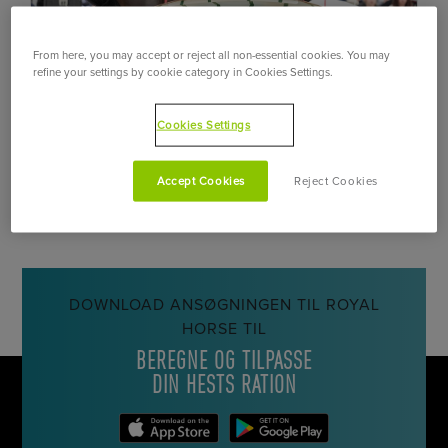
From here, you may accept or reject all non-essential cookies. You may
refine your settings by cookie category in Cookies Settings.
ABDELKEBIR OUADDAR
Cookies Settings
JUMPING
Accept Cookies
Reject Cookies
DOWNLOAD ANSØGNINGEN TIL ROYAL
HORSE TIL
BEREGNE OG TILPASSE
DIN HESTS RATION